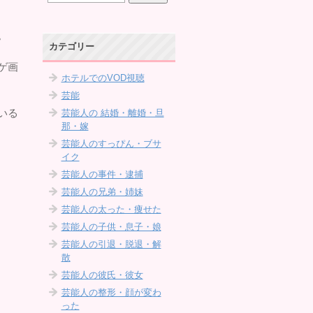
。
カテゴリー
ゲ画
ホテルでのVOD視聴
芸能
いる
芸能人の 結婚・離婚・旦
那・嫁
芸能人のすっぴん・ブサ
イク
芸能人の事件・逮捕
芸能人の兄弟・姉妹
芸能人の太った・痩せた
芸能人の子供・息子・娘
芸能人の引退・脱退・解
散
芸能人の彼氏・彼女
芸能人の整形・顔が変わ
った