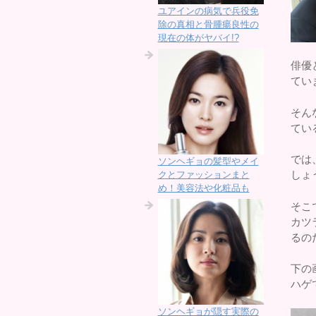
ユアインの病気で兵役免
除の真相と骨腫瘍良性の
現在の体がヤバイ!?
俳優
てい
そん
てい
では
ソンヘギョの髪型やメイ
しょ
クとファッションまと
め！美容法や化粧品も
そこ
カツ
るの
下の
ハゲ
ソンヘギョが隠す実際の