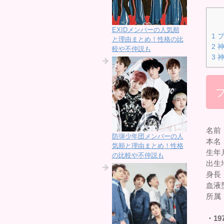
EXIDメンバーの人気順
1
プ
と理由まとめ！性格の比
2
神
較や不仲説も
3
神
名前
防弾少年団メンバーの人
本名
気順と理由まとめ！性格
生年月
の比較や不仲説も
出生
身長：
血液
所属
・19