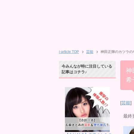
i-article TOP
芸能
神田正輝のカツラの
今みんなが特に注目している
神
記事はコチラ♪
希
[
芸能
]
最終更