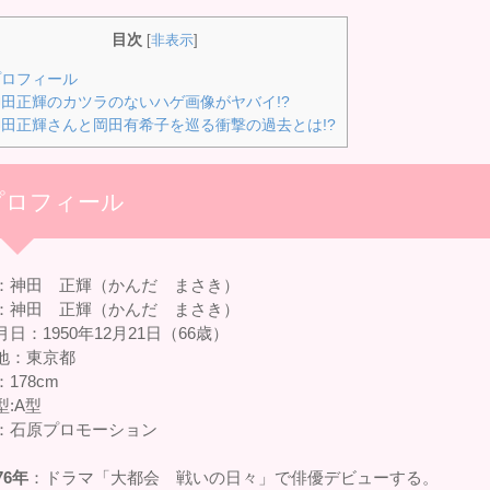
目次
[
非表示
]
ロフィール
田正輝のカツラのないハゲ画像がヤバイ!?
田正輝さんと岡田有希子を巡る衝撃の過去とは!?
プロフィール
：神田 正輝（かんだ まさき）
：神田 正輝（かんだ まさき）
日：1950年12月21日（66歳）
地：東京都
178cm
型:A型
：石原プロモーション
76年
：ドラマ「大都会 戦いの日々」で俳優デビューする。