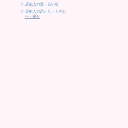
芸能人の昔・若い頃
芸能人の消えた・干され
た・現在