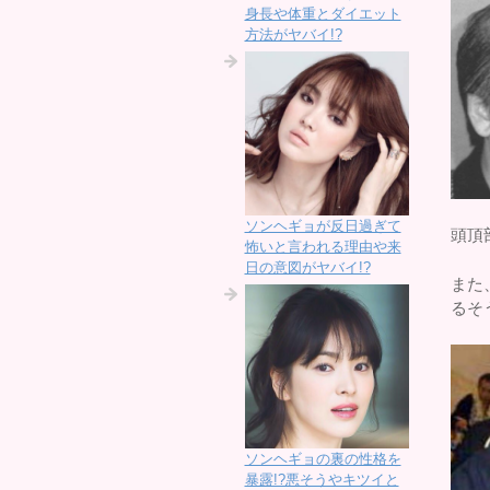
身長や体重とダイエット
方法がヤバイ!?
ソンヘギョが反日過ぎて
頭頂
怖いと言われる理由や来
日の意図がヤバイ!?
また
るそ
ソンヘギョの裏の性格を
暴露!?悪そうやキツイと