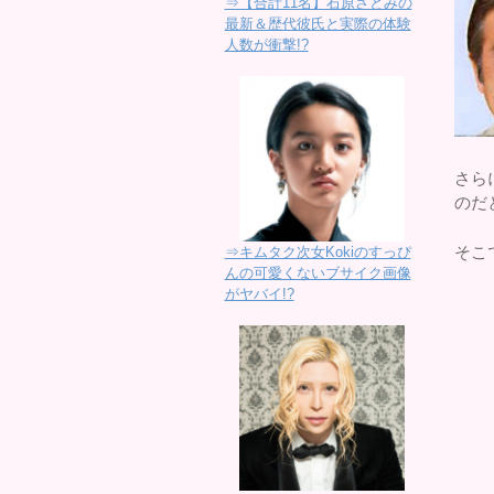
⇒【合計11名】石原さとみの
最新＆歴代彼氏と実際の体験
人数が衝撃!?
さら
のだ
そこ
⇒キムタク次女Kokiのすっぴ
んの可愛くないブサイク画像
がヤバイ!?