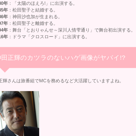
80年
：「太陽のほえろ!」に出演する。
85年
：松田聖子と結婚する。
86年
：神田沙也加が生まれる。
97年
：松田聖子と離婚する。
04年
：舞台「とおりゃんせ～深川人情雫通り」で舞台初出演する。
16年
：ドラマ「クロスロード」に出演する。
神田正輝のカツラのないハゲ画像がヤバイ!?
正輝さんは旅番組でMCを務めるなど大活躍していますよね。