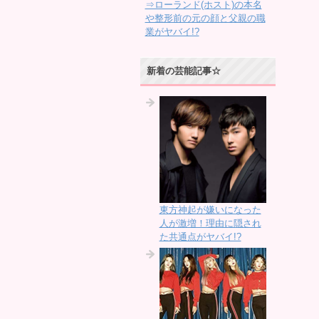
⇒ローランド(ホスト)の本名
や整形前の元の顔と父親の職
業がヤバイ!?
新着の芸能記事☆
東方神起が嫌いになった
人が激増！理由に隠され
た共通点がヤバイ!?