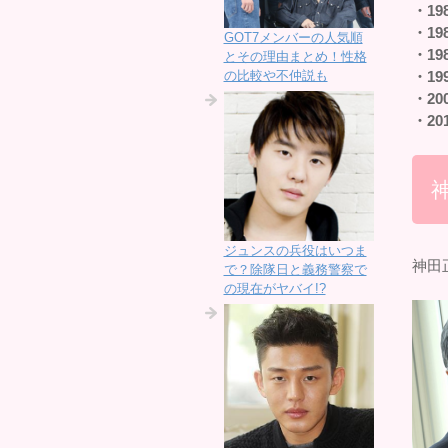
・19
・19
GOT7メンバーの人気順
・19
とその理由まとめ！性格
の比較や不仲説も
・19
・20
・20
ジュンスの兵役はいつま
神田
で？除隊日と義務警察で
の現在がヤバイ!?