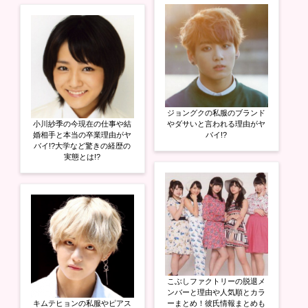
ジョングクの私服のブランド
小川紗季の今現在の仕事や結
やダサいと言われる理由がヤ
婚相手と本当の卒業理由がヤ
バイ!?
バイ!?大学など驚きの経歴の
実態とは!?
こぶしファクトリーの脱退メ
ンバーと理由や人気順とカラ
キムテヒョンの私服やピアス
ーまとめ！彼氏情報まとめも