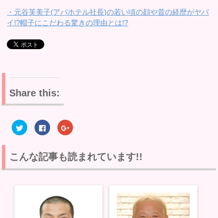
・元谷芙美子(アパホテル社長)の若い頃の顔や昔の経歴がヤバ
イ!?帽子にこだわる驚きの理由とは!?
Share this:
ク
F
ク
リ
a
リ
ッ
c
ッ
ク
e
ク
し
b
し
て
o
て
こんな記事も読まれています!!
T
o
G
w
k
o
i
で
o
t
共
g
t
有
l
e
す
e
r
る
+
で
に
で
共
は
共
有
ク
有