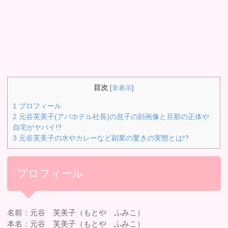
目次
[
非表示
]
1
プロフィール
2
元谷芙美子(アパホテル社長)の息子の顔画像と旦那の正体や
自宅がヤバイ!?
3
元谷芙美子の水やカレーなど副業の驚きの実態とは!?
プロフィール
名前：元谷 芙美子（もとや ふみこ）
本名：元谷 芙美子（もとや ふみこ）