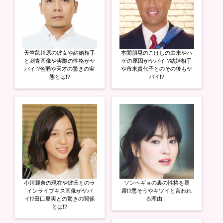
(
リ
(
新
ッ
新
し
ク
し
い
し
い
ウ
て
ウ
ィ
く
ィ
ン
だ
ン
ド
さ
ド
ウ
い
ウ
天竺鼠川原の彼女や結婚相手
本間朋晃のこけしの由来やハ
で
(
で
開
新
開
と刺青画像や実際の性格がヤ
ゲの原因がヤバイ!?結婚相手
き
し
き
バイ!?色弱や天才の驚きの実
や市来貴代子とのその後もヤ
ま
い
ま
態とは!?
バイ!?
す
ウ
す
)
ィ
)
ン
ド
ウ
で
開
き
ま
す
)
小川麗奈の現在や彼氏とのラ
ソンヘギョの裏の性格を暴
インライブキス画像がヤバ
露!?悪そうやキツイと言われ
イ!?田口夏実との驚きの関係
る理由！
とは!?