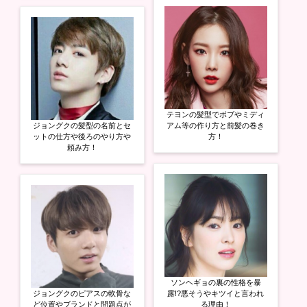
テヨンの髪型でボブやミディ
ジョングクの髪型の名前とセ
アム等の作り方と前髪の巻き
ットの仕方や後ろのやり方や
方！
頼み方！
ソンヘギョの裏の性格を暴
ジョングクのピアスの軟骨な
露!?悪そうやキツイと言われ
ど位置やブランドと問題点が
る理由！