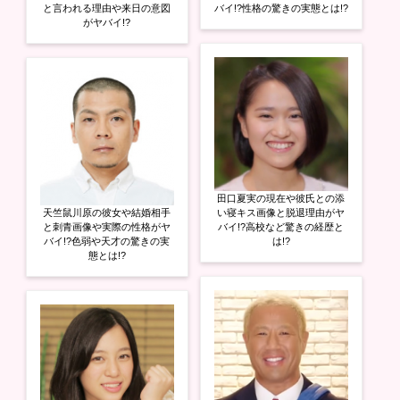
と言われる理由や来日の意図
バイ!?性格の驚きの実態とは!?
がヤバイ!?
田口夏実の現在や彼氏との添
天竺鼠川原の彼女や結婚相手
い寝キス画像と脱退理由がヤ
と刺青画像や実際の性格がヤ
バイ!?高校など驚きの経歴と
バイ!?色弱や天才の驚きの実
は!?
態とは!?