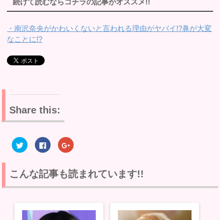
続けて読むならコチラの記事がオススメ!!
・南沢奈央がかわいくないと言われる理由がヤバイ!?鼻が大変
なことに!?
Share this:
ク
F
ク
リ
a
リ
ッ
c
ッ
ク
e
ク
し
b
し
て
o
て
こんな記事も読まれています!!
T
o
G
w
k
o
i
で
o
t
共
g
t
有
l
e
す
e
r
る
+
で
に
で