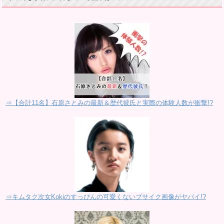
⇒【合計11名】石原さとみの最新＆歴代彼氏と実際の体験人数が衝撃!?
⇒キムタク次女Kokiのすっぴんの可愛くないブサイク画像がヤバイ!?