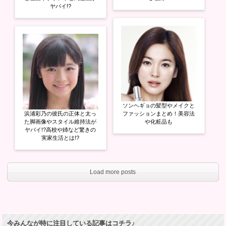
ヤバイ!?
ソンヘギョの髪型やメイクと
浜浦彩乃の彼氏の正体と太っ
ファッションまとめ！美容法
た脚画像やスタイル維持法が
や化粧品も
ヤバイ!?高校や姉など驚きの
実家生活とは!?
Load more posts
今みんなが特に注目している記事はコチラ♪