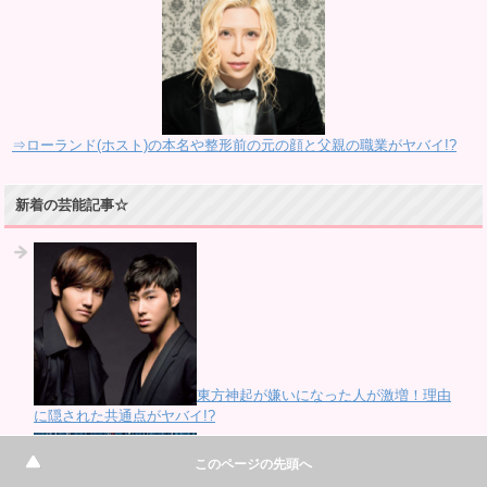
⇒ローランド(ホスト)の本名や整形前の元の顔と父親の職業がヤバイ!?
新着の芸能記事☆
東方神起が嫌いになった人が激増！理由
に隠された共通点がヤバイ!?
このページの先頭へ