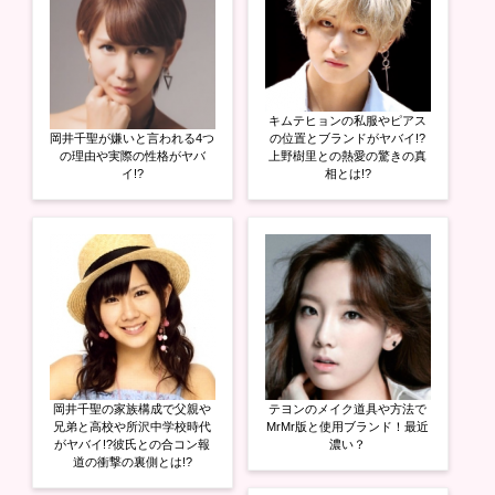
キムテヒョンの私服やピアス
岡井千聖が嫌いと言われる4つ
の位置とブランドがヤバイ!?
の理由や実際の性格がヤバ
上野樹里との熱愛の驚きの真
イ!?
相とは!?
岡井千聖の家族構成で父親や
テヨンのメイク道具や方法で
兄弟と高校や所沢中学校時代
MrMr版と使用ブランド！最近
がヤバイ!?彼氏との合コン報
濃い？
道の衝撃の裏側とは!?