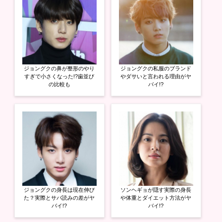
共
は
共
有
ク
有
(
リ
(
新
ッ
新
し
ク
し
い
し
い
ウ
て
ウ
ィ
く
ィ
ン
だ
ン
ド
さ
ド
ウ
い
ウ
ジョングクの鼻が整形のやり
ジョングクの私服のブランド
で
(
で
開
新
開
すぎで小さくなった!?歯並び
やダサいと言われる理由がヤ
き
し
き
の比較も
バイ!?
ま
い
ま
す
ウ
す
)
ィ
)
ン
ド
ウ
で
開
き
ま
す
)
ジョングクの身長は現在伸び
ソンヘギョが隠す実際の身長
た？実際とサバ読みの差がヤ
や体重とダイエット方法がヤ
バイ!?
バイ!?