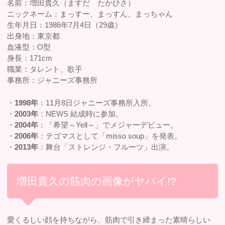
名前：増田貴久（ますだ たかひさ）
ニックネーム：まっすー、まっすん、まっちゃん
生年月日：1986年7月4日（29歳）
出身地：東京都
血液型：O型
身長：171cm
職業：タレント、歌手
事務所：ジャニーズ事務所
・
1998年
：11月8日ジャニーズ事務所入所。
・
2003年
：NEWS 結成時に参加。
・
2004年
：「希望～Yell～」でメジャーデビュー。
・
2006年
：テゴマスとして「misso soup」を発表。
・
2013年
：舞台「ストレンジ・フルーツ」出演。
増田貴久の筋肉の画像がヤバイ!?
愛くるしい顔を持ちながら、筋肉で引き締まった素晴らしい