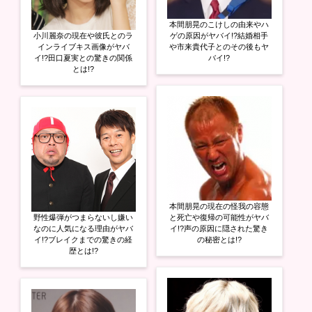
本間朋晃のこけしの由来やハ
小川麗奈の現在や彼氏とのラ
ゲの原因がヤバイ!?結婚相手
インライブキス画像がヤバ
や市来貴代子とのその後もヤ
イ!?田口夏実との驚きの関係
バイ!?
とは!?
本間朋晃の現在の怪我の容態
野性爆弾がつまらないし嫌い
と死亡や復帰の可能性がヤバ
なのに人気になる理由がヤバ
イ!?声の原因に隠された驚き
イ!?ブレイクまでの驚きの経
の秘密とは!?
歴とは!?