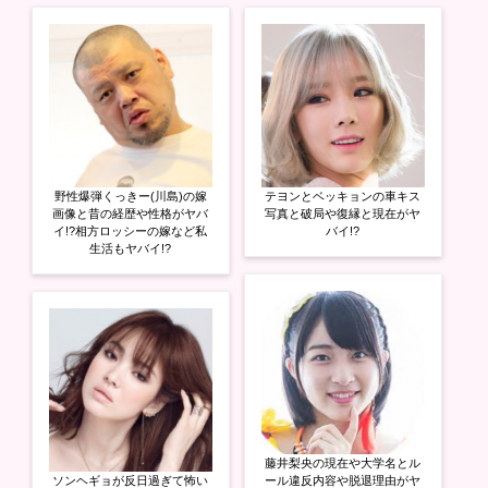
野性爆弾くっきー(川島)の嫁
テヨンとベッキョンの車キス
画像と昔の経歴や性格がヤバ
写真と破局や復縁と現在がヤ
イ!?相方ロッシーの嫁など私
バイ!?
生活もヤバイ!?
藤井梨央の現在や大学名とル
ソンヘギョが反日過ぎて怖い
ール違反内容や脱退理由がヤ