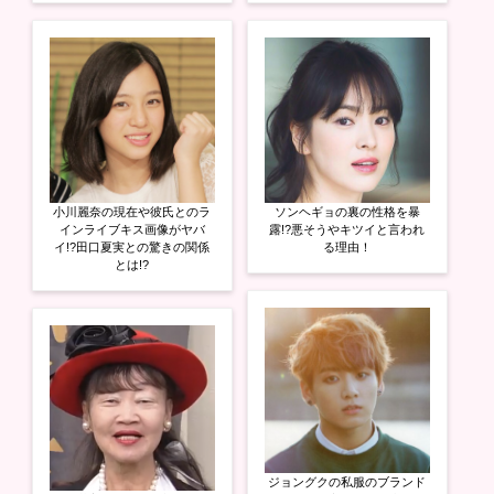
ン
ド
ウ
で
開
き
ま
す
)
小川麗奈の現在や彼氏とのラ
ソンヘギョの裏の性格を暴
インライブキス画像がヤバ
露!?悪そうやキツイと言われ
イ!?田口夏実との驚きの関係
る理由！
とは!?
ジョングクの私服のブランド