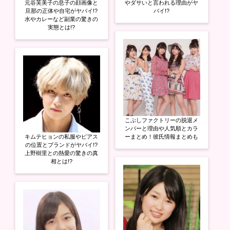
元谷芙美子の息子の顔画像と
やダサいと言われる理由がヤ
旦那の正体や自宅がヤバイ!?
バイ!?
水やカレーなど副業の驚きの
実態とは!?
こぶしファクトリーの脱退メ
ンバーと理由や人気順とカラ
キムテヒョンの私服やピアス
ーまとめ！彼氏情報まとめも
の位置とブランドがヤバイ!?
上野樹里との熱愛の驚きの真
相とは!?