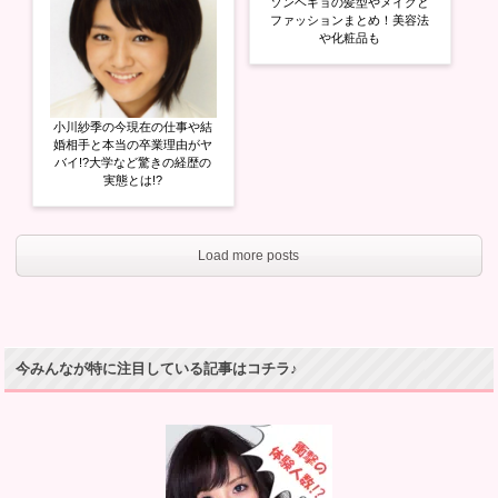
ソンヘギョの髪型やメイクと
ファッションまとめ！美容法
や化粧品も
小川紗季の今現在の仕事や結
婚相手と本当の卒業理由がヤ
バイ!?大学など驚きの経歴の
実態とは!?
Load more posts
今みんなが特に注目している記事はコチラ♪