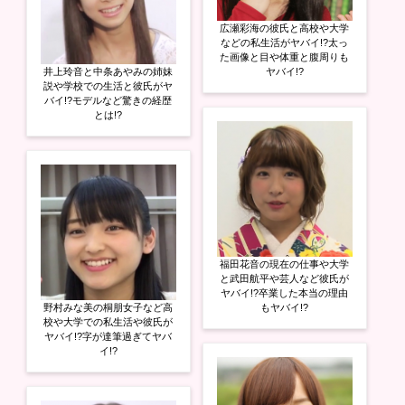
広瀬彩海の彼氏と高校や大学
などの私生活がヤバイ!?太っ
た画像と目や体重と腹周りも
井上玲音と中条あやみの姉妹
ヤバイ!?
説や学校での生活と彼氏がヤ
バイ!?モデルなど驚きの経歴
とは!?
福田花音の現在の仕事や大学
と武田航平や芸人など彼氏が
ヤバイ!?卒業した本当の理由
野村みな美の桐朋女子など高
もヤバイ!?
校や大学での私生活や彼氏が
ヤバイ!?字が達筆過ぎてヤバ
イ!?