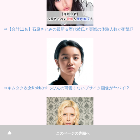
⇒【合計11名】石原さとみの最新＆歴代彼氏と実際の体験人数が衝撃!?
⇒キムタク次女Kokiのすっぴんの可愛くないブサイク画像がヤバイ!?
このページの先頭へ