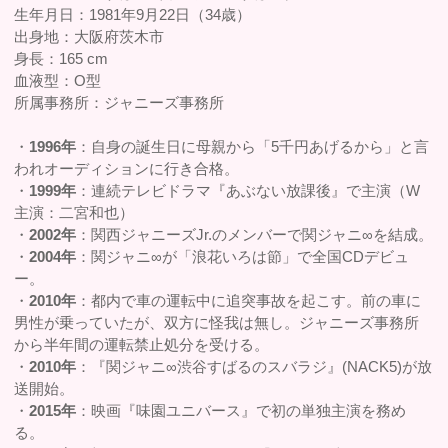
生年月日：1981年9月22日（34歳）
出身地：大阪府茨木市
身長：165 cm
血液型：O型
所属事務所：ジャニーズ事務所
・
1996年
：自身の誕生日に母親から「5千円あげるから」と言
われオーディションに行き合格。
・
1999年
：連続テレビドラマ『あぶない放課後』で主演（W
主演：二宮和也）
・
2002年
：関西ジャニーズJr.のメンバーで関ジャニ∞を結成。
・
2004年
：関ジャニ∞が「浪花いろは節」で全国CDデビュ
ー。
・
2010年
：都内で車の運転中に追突事故を起こす。前の車に
男性が乗っていたが、双方に怪我は無し。ジャニーズ事務所
から半年間の運転禁止処分を受ける。
・
2010年
：『関ジャニ∞渋谷すばるのスバラジ』(NACK5)が放
送開始。
・
2015年
：映画『味園ユニバース』で初の単独主演を務め
る。