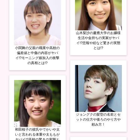
山木梨沙の慶應大学のお嬢様
生活や金持ちの実家がヤバ
イ!?悲報や絵など驚きの実態
小関舞の父親の職業や高校の
とは!?
偏差値と中傷の内容がヤバ
イ!?モーニング娘加入の衝撃
の真相とは!?
ジョングクの髪型の名前とセ
ットの仕方や後ろのやり方や
頼み方！
和田桜子の彼氏やでかいや太
いと言われる体重や太ももが
ヤバイ!?高校の驚きの実態と