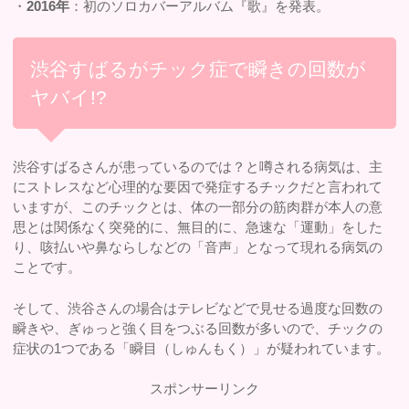
・
2016年
：初のソロカバーアルバム『歌』を発表。
渋谷すばるがチック症で瞬きの回数が
ヤバイ!?
渋谷すばるさんが患っているのでは？と噂される病気は、主
にストレスなど心理的な要因で発症するチックだと言われて
いますが、このチックとは、体の一部分の筋肉群が本人の意
思とは関係なく突発的に、無目的に、急速な「運動」をした
り、咳払いや鼻ならしなどの「音声」となって現れる病気の
ことです。
そして、渋谷さんの場合はテレビなどで見せる過度な回数の
瞬きや、ぎゅっと強く目をつぶる回数が多いので、チックの
症状の1つである「瞬目（しゅんもく）」が疑われています。
スポンサーリンク