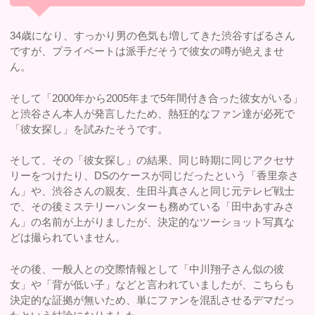
34歳になり、すっかり男の色気も増してきた渋谷すばるさん
ですが、プライベートは派手だそうで彼女の噂が絶えませ
ん。
そして「2000年から2005年まで5年間付き合った彼女がいる」
と渋谷さん本人が発言したため、熱狂的なファン達が必死で
「彼女探し」を試みたそうです。
そして、その「彼女探し」の結果、同じ時期に同じアクセサ
リーをつけたり、DSのケースが同じだったという「香里奈さ
ん」や、渋谷さんの親友、生田斗真さんと同じ元テレビ戦士
で、その後ミステリーハンターも務めている「田中あすみさ
ん」の名前が上がりましたが、決定的なツーショット写真な
どは撮られていません。
その後、一般人との交際情報として「中川翔子さん似の彼
女」や「背が低い子」などと言われていましたが、こちらも
決定的な証拠が無いため、単にファンを混乱させるデマだっ