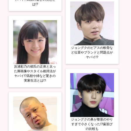
は!?
ジョングクのピアスの軟骨な
ど位置やブランドと問題点が
ヤバイ!?
浜浦彩乃の彼氏の正体と太っ
た脚画像やスタイル維持法が
ヤバイ!?高校や姉など驚きの
実家生活とは!?
ジョングクの鼻が整形のやり
すぎで小さくなった!?歯並び
の比較も