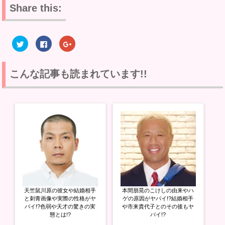
Share this:
ク
F
ク
リ
a
リ
ッ
c
ッ
ク
e
ク
し
b
し
て
o
て
こんな記事も読まれています!!
T
o
G
w
k
o
i
で
o
t
共
g
t
有
l
e
す
e
r
る
+
で
に
で
共
は
共
有
ク
有
(
リ
(
新
ッ
新
し
ク
し
い
し
い
ウ
て
ウ
ィ
く
ィ
ン
だ
ン
ド
さ
ド
ウ
い
ウ
天竺鼠川原の彼女や結婚相手
本間朋晃のこけしの由来やハ
で
(
で
開
新
開
と刺青画像や実際の性格がヤ
ゲの原因がヤバイ!?結婚相手
き
し
き
バイ!?色弱や天才の驚きの実
や市来貴代子とのその後もヤ
ま
い
ま
態とは!?
バイ!?
す
ウ
す
)
ィ
)