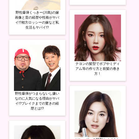
野性爆弾くっきー(川島)の嫁
画像と昔の経歴や性格がヤバ
イ!?相方ロッシーの嫁など私
生活もヤバイ!?
テヨンの髪型でボブやミディ
アム等の作り方と前髪の巻き
方！
野性爆弾がつまらないし嫌い
なのに人気になる理由がヤバ
イ!?ブレイクまでの驚きの経
歴とは!?