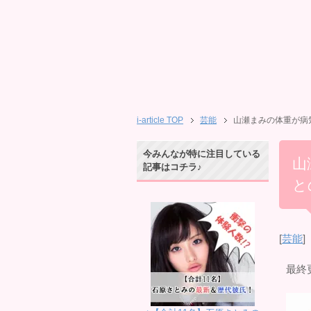
i-article TOP
芸能
山瀬まみの体重が病
今みんなが特に注目している
山
記事はコチラ♪
と
[
芸能
]
最終更