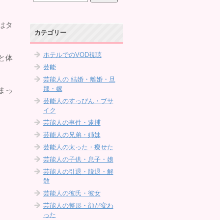
はタ
カテゴリー
ホテルでのVOD視聴
と体
芸能
芸能人の 結婚・離婚・旦
那・嫁
まっ
芸能人のすっぴん・ブサ
イク
芸能人の事件・逮捕
芸能人の兄弟・姉妹
芸能人の太った・痩せた
芸能人の子供・息子・娘
芸能人の引退・脱退・解
散
芸能人の彼氏・彼女
芸能人の整形・顔が変わ
った