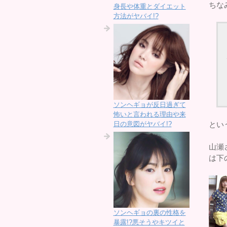
ちな
身長や体重とダイエット
方法がヤバイ!?
ソンヘギョが反日過ぎて
怖いと言われる理由や来
とい
日の意図がヤバイ!?
山瀬
は下
ソンヘギョの裏の性格を
暴露!?悪そうやキツイと