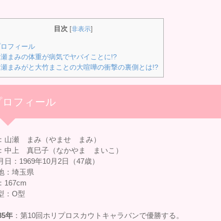
目次
[
非表示
]
ロフィール
瀬まみの体重が病気でヤバイことに!?
瀬まみがと大竹まことの大喧嘩の衝撃の裏側とは!?
プロフィール
：山瀬 まみ（やませ まみ）
：中上 真巳子（なかやま まいこ）
日：1969年10月2日（47歳）
地：埼玉県
167cm
型：O型
85年
：第10回ホリプロスカウトキャラバンで優勝する。