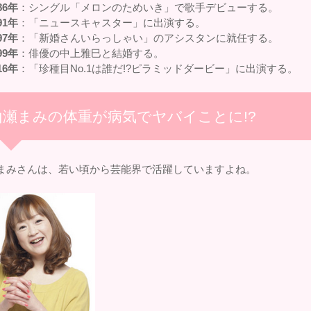
86年
：シングル「メロンのためいき」で歌手デビューする。
91年
：「ニュースキャスター」に出演する。
97年
：「新婚さんいらっしゃい」のアシスタンに就任する。
99年
：俳優の中上雅巳と結婚する。
16年
：「珍種目No.1は誰だ!?ピラミッドダービー」に出演する。
山瀬まみの体重が病気でヤバイことに!?
まみさんは、若い頃から芸能界で活躍していますよね。