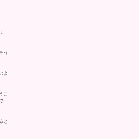
ま
そう
のよ
うこ
で
ると