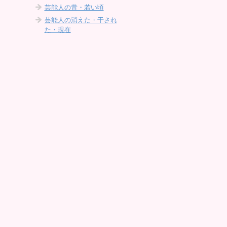
芸能人の昔・若い頃
芸能人の消えた・干され
た・現在