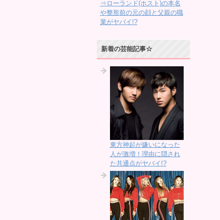
⇒ローランド(ホスト)の本名
や整形前の元の顔と父親の職
業がヤバイ!?
新着の芸能記事☆
東方神起が嫌いになった
人が激増！理由に隠され
た共通点がヤバイ!?