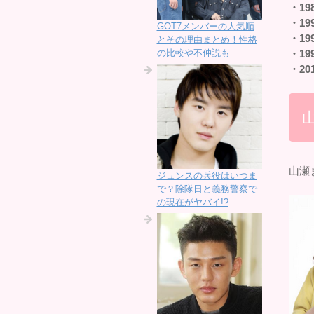
・19
・19
GOT7メンバーの人気順
・19
とその理由まとめ！性格
の比較や不仲説も
・19
・20
山瀬
ジュンスの兵役はいつま
で？除隊日と義務警察で
の現在がヤバイ!?