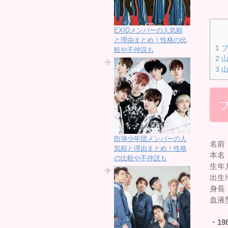
EXIDメンバーの人気順
と理由まとめ！性格の比
1
プ
較や不仲説も
2
山
3
山
防弾少年団メンバーの人
名前
気順と理由まとめ！性格
本名
の比較や不仲説も
生年月
出生
身長：
血液
・19