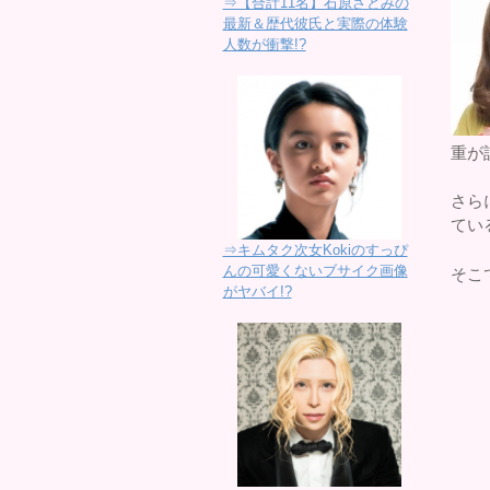
⇒【合計11名】石原さとみの
最新＆歴代彼氏と実際の体験
人数が衝撃!?
重が
さら
てい
⇒キムタク次女Kokiのすっぴ
んの可愛くないブサイク画像
そこ
がヤバイ!?