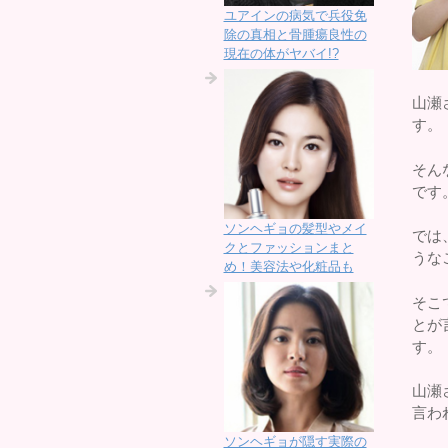
ユアインの病気で兵役免
除の真相と骨腫瘍良性の
現在の体がヤバイ!?
山瀬
す。
そん
です
ソンヘギョの髪型やメイ
では
クとファッションまと
うな
め！美容法や化粧品も
そこ
とが
す。
山瀬
言わ
ソンヘギョが隠す実際の