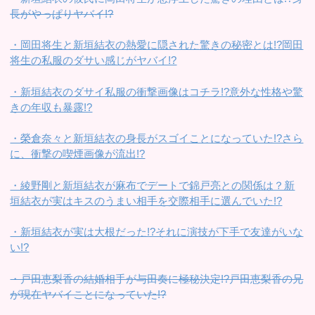
長がやっぱりヤバイ!?
・岡田将生と新垣結衣の熱愛に隠された驚きの秘密とは!?岡田
将生の私服のダサい感じがヤバイ!?
・新垣結衣のダサイ私服の衝撃画像はコチラ!?意外な性格や驚
きの年収も暴露!?
・榮倉奈々と新垣結衣の身長がスゴイことになっていた!?さら
に、衝撃の喫煙画像が流出!?
・綾野剛と新垣結衣が麻布でデートで錦戸亮との関係は？新
垣結衣が実はキスのうまい相手を交際相手に選んでいた!?
・新垣結衣が実は大根だった!?それに演技が下手で友達がいな
い!?
・戸田恵梨香の結婚相手が与田奏に極秘決定!?戸田恵梨香の兄
が現在ヤバイことになっていた!?