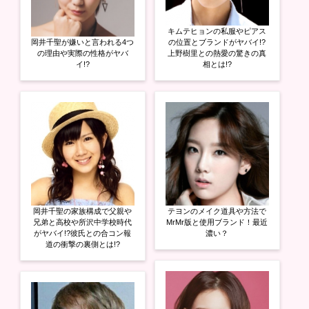
キムテヒョンの私服やピアス
岡井千聖が嫌いと言われる4つ
の位置とブランドがヤバイ!?
の理由や実際の性格がヤバ
上野樹里との熱愛の驚きの真
イ!?
相とは!?
岡井千聖の家族構成で父親や
テヨンのメイク道具や方法で
兄弟と高校や所沢中学校時代
MrMr版と使用ブランド！最近
がヤバイ!?彼氏との合コン報
濃い？
道の衝撃の裏側とは!?