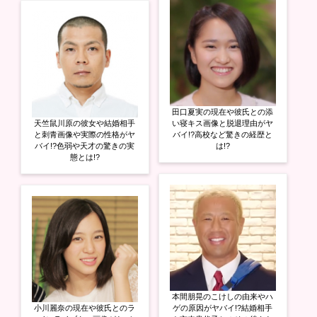
田口夏実の現在や彼氏との添
天竺鼠川原の彼女や結婚相手
い寝キス画像と脱退理由がヤ
と刺青画像や実際の性格がヤ
バイ!?高校など驚きの経歴と
バイ!?色弱や天才の驚きの実
は!?
態とは!?
本間朋晃のこけしの由来やハ
小川麗奈の現在や彼氏とのラ
ゲの原因がヤバイ!?結婚相手