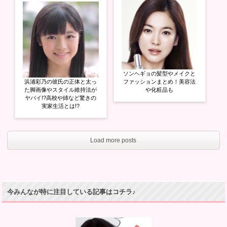
ソンヘギョの髪型やメイクと
浜浦彩乃の彼氏の正体と太っ
ファッションまとめ！美容法
た脚画像やスタイル維持法が
や化粧品も
ヤバイ!?高校や姉など驚きの
実家生活とは!?
Load more posts
今みんなが特に注目している記事はコチラ♪