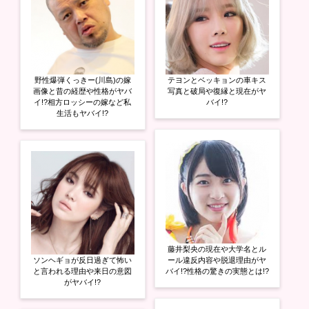
野性爆弾くっきー(川島)の嫁
テヨンとベッキョンの車キス
画像と昔の経歴や性格がヤバ
写真と破局や復縁と現在がヤ
イ!?相方ロッシーの嫁など私
バイ!?
生活もヤバイ!?
藤井梨央の現在や大学名とル
ソンヘギョが反日過ぎて怖い
ール違反内容や脱退理由がヤ
と言われる理由や来日の意図
バイ!?性格の驚きの実態とは!?
がヤバイ!?