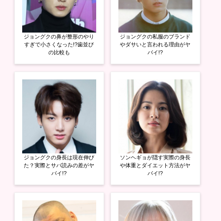
い
し
い
ウ
て
ウ
ィ
く
ィ
ン
だ
ン
ド
さ
ド
ウ
い
ウ
ジョングクの鼻が整形のやり
ジョングクの私服のブランド
で
(
で
開
新
開
すぎで小さくなった!?歯並び
やダサいと言われる理由がヤ
き
し
き
の比較も
バイ!?
ま
い
ま
す
ウ
す
)
ィ
)
ン
ド
ウ
で
開
き
ま
す
)
ジョングクの身長は現在伸び
ソンヘギョが隠す実際の身長
た？実際とサバ読みの差がヤ
や体重とダイエット方法がヤ
バイ!?
バイ!?