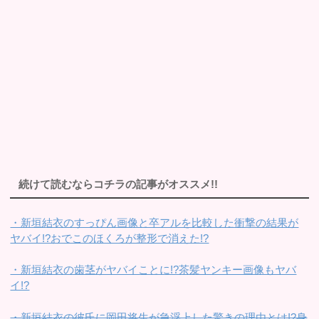
続けて読むならコチラの記事がオススメ!!
・新垣結衣のすっぴん画像と卒アルを比較した衝撃の結果が
ヤバイ!?おでこのほくろが整形で消えた!?
・新垣結衣の歯茎がヤバイことに!?茶髪ヤンキー画像もヤバ
イ!?
・新垣結衣の彼氏に岡田将生が急浮上した驚きの理由とは!?身