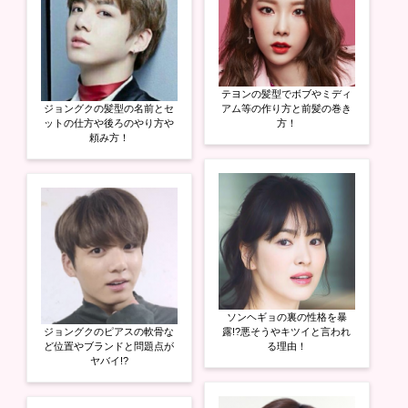
テヨンの髪型でボブやミディ
ジョングクの髪型の名前とセ
アム等の作り方と前髪の巻き
ットの仕方や後ろのやり方や
方！
頼み方！
ソンヘギョの裏の性格を暴
ジョングクのピアスの軟骨な
露!?悪そうやキツイと言われ
ど位置やブランドと問題点が
る理由！
ヤバイ!?