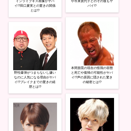
インライブキス画像がヤバ
や市来貴代子とのその後もヤ
イ!?田口夏実との驚きの関係
バイ!?
とは!?
本間朋晃の現在の怪我の容態
野性爆弾がつまらないし嫌い
と死亡や復帰の可能性がヤバ
なのに人気になる理由がヤバ
イ!?声の原因に隠された驚き
イ!?ブレイクまでの驚きの経
の秘密とは!?
歴とは!?