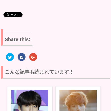
Share this:
ク
F
ク
リ
a
リ
ッ
c
ッ
ク
e
ク
し
b
し
て
o
て
こんな記事も読まれています!!
T
o
G
w
k
o
i
で
o
t
共
g
t
有
l
e
す
e
r
る
+
で
に
で
共
は
共
有
ク
有
(
リ
(
新
ッ
新
し
ク
し