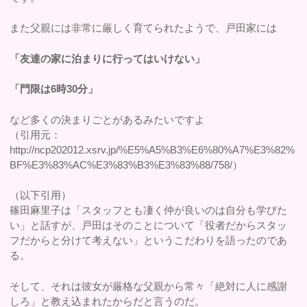
また父親には非常に厳しく育てられたようで、戸田家には
「友達の家に泊まりに行ってはいけない」
「門限は6時30分」
など多くの決まりごとがあるみたいですよ
（引用元：
http://ncp202012.xsrv.jp/%E5%A5%B3%E6%80%A7%E3%82%
BF%E3%83%AC%E3%83%B3%E3%83%88/758/）
（以下引用）
篠田麻里子は「スタッフとも凄く仲が良いのは自分も学びた
い」と話すが、戸田はそのことについて「役者だからスタッ
フだからと分けて考えない」というこだわりを語ったのであ
る。
そして、それは彼女が厳格な父親から常々「絶対に人に感謝
しろ」と教え込まれたからだと言うのだ。