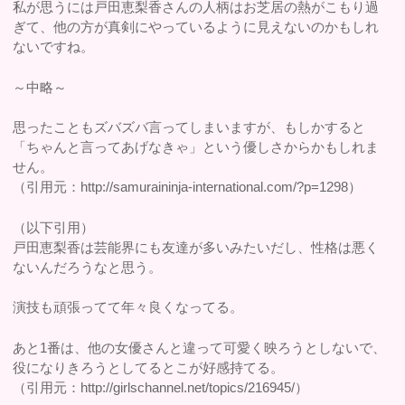
私が思うには戸田恵梨香さんの人柄はお芝居の熱がこもり過
ぎて、他の方が真剣にやっているように見えないのかもしれ
ないですね。
～中略～
思ったこともズバズバ言ってしまいますが、もしかすると
「ちゃんと言ってあげなきゃ」という優しさからかもしれま
せん。
（引用元：http://samuraininja-international.com/?p=1298）
（以下引用）
戸田恵梨香は芸能界にも友達が多いみたいだし、性格は悪く
ないんだろうなと思う。
演技も頑張ってて年々良くなってる。
あと1番は、他の女優さんと違って可愛く映ろうとしないで、
役になりきろうとしてるとこが好感持てる。
（引用元：http://girlschannel.net/topics/216945/）