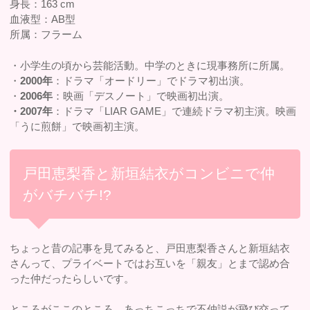
身長：163 cm
血液型：AB型
所属：フラーム
・小学生の頃から芸能活動。中学のときに現事務所に所属。
・
2000年
：ドラマ「オードリー」でドラマ初出演。
・
2006年
：映画「デスノート」で映画初出演。
・2007年
：ドラマ「LIAR GAME」で連続ドラマ初主演。映画
「うに煎餅」で映画初主演。
戸田恵梨香と新垣結衣がコンビニで仲
がバチバチ!?
ちょっと昔の記事を見てみると、戸田恵梨香さんと新垣結衣
さんって、プライベートではお互いを「親友」とまで認め合
った仲だったらしいです。
ところがここのところ、あっちこっちで不仲説が飛び交って