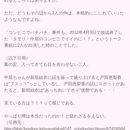
れるところではありますが。
ただ、どうもその辺から2人の仲は、本格的にこじれていった
ようなんですよね。
「コンビニでバチバチ」事件も、2012年4月9日で放送終了し
た「タモリ・中居のコンビニでイイのに！？」というトーク
番組に2人が出演した時のことでした。
（以下引用）
案の定、入ってきても目を合わせない二人。
中居ちゃんが新垣結衣に話を振って盛り上げると戸田恵梨香
は”ブスッ！”っとしているし、戸田恵梨香の話にスポットがあ
たると、新垣結衣は”あっち向いてホイ”状態である・・・
見ている方は？？？って感じである。
やっぱり噂は本当だったのか！と疑わざるをえない。
（引用元：
http://blog.livedoor.jp/masataka4141_voodoo/archives/67426584