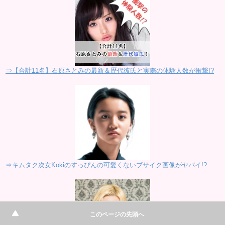
⇒【合計11名】石原さとみの最新＆歴代彼氏と実際の体験人数が衝撃!?
⇒キムタク次女Kokiのすっぴんの可愛くないブサイク画像がヤバイ!?
このページの先頭へ